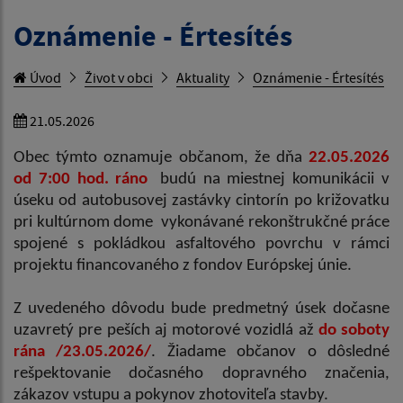
Oznámenie - Értesítés
Úvod
Život v obci
Aktuality
Oznámenie - Értesítés
21.05.2026
Obec týmto oznamuje občanom, že dňa
22.05.2026
od 7:00 hod. ráno
budú na miestnej komunikácii v
úseku od autobusovej zastávky cintorín po križovatku
pri kultúrnom dome vykonávané rekonštrukčné práce
spojené s pokládkou asfaltového povrchu v rámci
projektu financovaného z fondov Európskej únie.
Z uvedeného dôvodu bude predmetný úsek dočasne
uzavretý pre peších aj motorové vozidlá až
do soboty
rána
/23.05.2026/
. Žiadame občanov o dôsledné
rešpektovanie dočasného dopravného značenia,
zákazov vstupu a pokynov zhotoviteľa stavby.