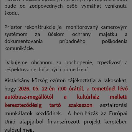
bude od zodpovedných osôb vymáhať vzniknutú
škodu.
Priestor rekonštrukcie je monitorovaný kamerovým
systémom za účelom ochrany majetku a
dokumentovania prípadného poškodenia
komunikácie.
Ďakujeme občanom za pochopenie, trpezlivosť a
rešpektovanie dočasných obmedzení.
Kistárkány község ezúton tájékoztatja a lakosokat,
hogy
2026. 05. 22-én 7:00 órától
, a
temetőnél lévő
autóbusz-megállótól a kultúrház melletti
kereszteződésig tartó szakaszon
aszfaltozási
munkálatok kezdődnek. A beruházás az Európai
Unió alapjaiból finanszírozott projekt keretében
valósul meg.