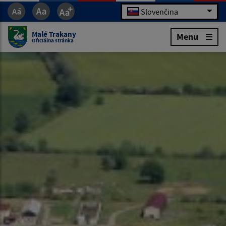
Slovenčina
Malé Trakany
Menu
Oficiálna stránka