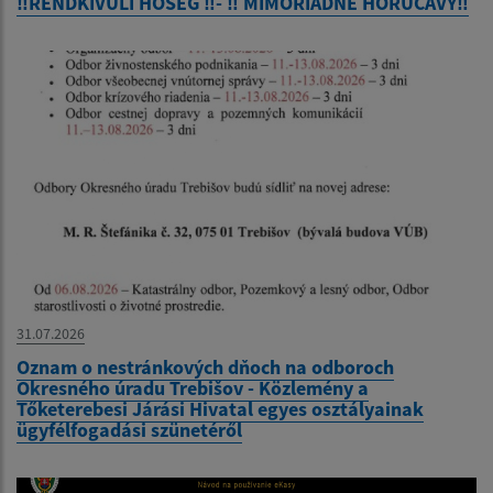
‼️RENDKÍVÜLI HŐSÉG ‼️- ‼️ MIMORIADNE HORÚČAVY‼️
31.07.2026
Oznam o nestránkových dňoch na odboroch
Okresného úradu Trebišov - Közlemény a
Tőketerebesi Járási Hivatal egyes osztályainak
ügyfélfogadási szünetéről