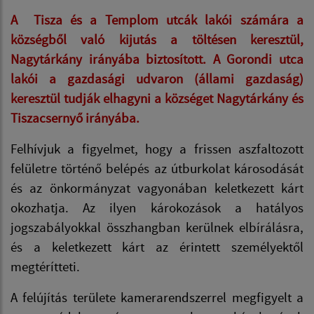
A
Tisza
és a
Templom
utcák lakói számára a
községből való kijutás a töltésen keresztül,
Nagytárkány irányába biztosított. A
Gorondi
utca
lakói a gazdasági udvaron (állami gazdaság)
keresztül tudják elhagyni a községet Nagytárkány és
Tiszacsernyő irányába.
Felhívjuk a figyelmet, hogy a frissen aszfaltozott
felületre történő belépés az útburkolat károsodását
és az önkormányzat vagyonában keletkezett kárt
okozhatja. Az ilyen károkozások a hatályos
jogszabályokkal összhangban kerülnek elbírálásra,
és a keletkezett kárt az érintett személyektől
megtérítteti.
A felújítás területe kamerarendszerrel megfigyelt a