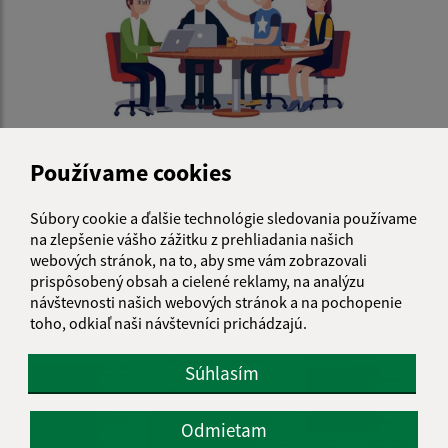
15.04.2026
Používame cookies
Pozvánka na zasadnutie OZ dňa 18.04.2026
Súbory cookie a ďalšie technológie sledovania používame
na zlepšenie vášho zážitku z prehliadania našich
webových stránok, na to, aby sme vám zobrazovali
prispôsobený obsah a cielené reklamy, na analýzu
návštevnosti našich webových stránok a na pochopenie
toho, odkiaľ naši návštevníci prichádzajú.
Súhlasím
Odmietam