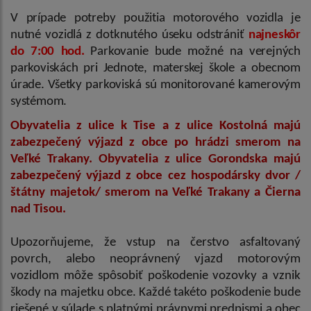
V prípade potreby použitia motorového vozidla je
nutné vozidlá z dotknutého úseku odstrániť
najneskôr
do 7:00 hod.
Parkovanie bude možné na verejných
parkoviskách pri Jednote, materskej škole a obecnom
úrade. Všetky parkoviská sú monitorované kamerovým
systémom.
Obyvatelia z ulice k Tise a z ulice Kostolná majú
zabezpečený výjazd z obce po hrádzi smerom na
Veľké Trakany. Obyvatelia z ulice Gorondska majú
zabezpečený výjazd z obce cez hospodársky dvor /
štátny majetok/ smerom na Veľké Trakany a Čierna
nad Tisou.
Upozorňujeme, že vstup na čerstvo asfaltovaný
povrch, alebo neoprávnený vjazd motorovým
vozidlom môže spôsobiť poškodenie vozovky a vznik
škody na majetku obce. Každé takéto poškodenie bude
riešené v súlade s platnými právnymi predpismi a obec