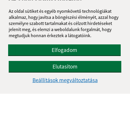
Üzenetének szövege (povinné)
Az oldal sütiket és egyéb nyomkövető technológiákat
alkalmaz, hogy javítsa a böngészési élményét, azzal hogy
személyre szabott tartalmakat és célzott hirdetéseket
jelenít meg, és elemzi a weboldalunk forgalmát, hogy
megtudjuk honnan érkeztek a látogatóink.
Elfogadom
Megismerkedtem a
személyes adatok
feldolgozásával
Elutasítom
Google reCaptcha Response
Üzenet küldése
Beállítások megváltoztatása
Úradné hodiny:
Nap
Idő
Hétfő:
07:30 - 16:00
Kedd:
-