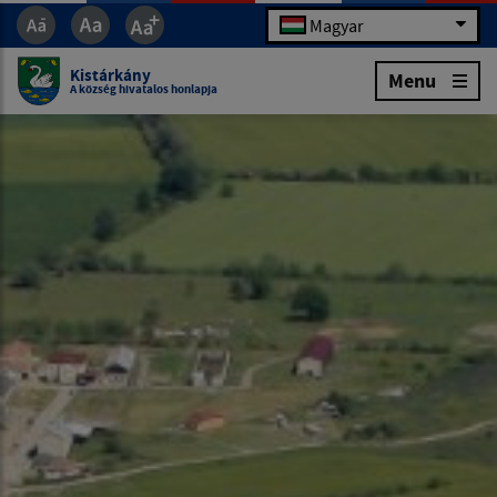
Magyar
Kistárkány
Menu
A község hivatalos honlapja