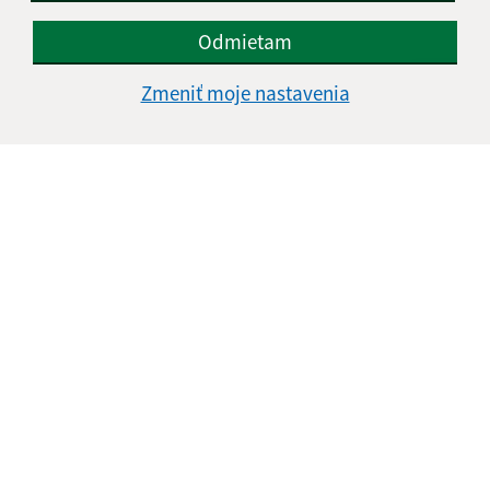
Odmietam
Zmeniť moje nastavenia
Informácie o stránke:
Vyhlásenie o prístupnosti
Autorské práva
Ochrana osobných údajov
Navigácia:
Vytlačiť aktuálnu stránku
Mapa stránok
Cookies