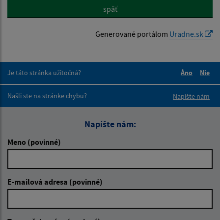
späť
Generované portálom
Uradne.sk
Je táto stránka užitočná?
Áno
Nie
Boli tieto 
Boli 
Našli ste na stránke chybu?
Napíšte nám
Napíšte nám:
Meno (povinné)
E-mailová adresa (povinné)