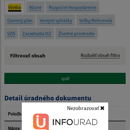
Všetko
Rôzne
Rozpočet-Hospodárenie
Územný plán
Verejné vyhlášky
Voľby/Referendá
VZN
Zasadnutia OZ
Životné prostredie
Filtrovať obsah
Rozbaliť obsah filtra
Názov:
späť
Popis:
Detail úradného dokumentu
Dátum zverejnenia od:
Nezobrazovať
Položka
Informácia
Dátum zverejnenia do:
Názov
Vyhlásenie času zvýšeného