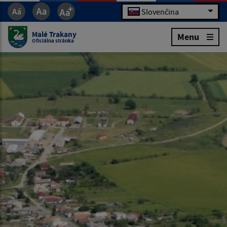
Slovenčina
Malé Trakany
Menu
Oficiálna stránka