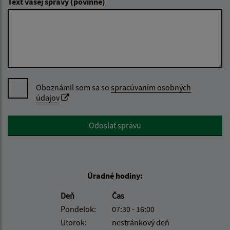
Text vašej správy (povinné)
Oboznámil som sa so
spracúvaním osobných
údajov
Google reCaptcha Response
Odoslať správu
Úradné hodiny:
Deň
Čas
Pondelok:
07:30 - 16:00
Utorok:
nestránkový deň