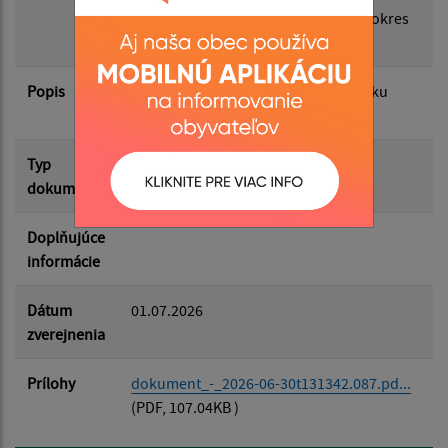
nebezpečenstva vzniku požiaru pre okres
Trebišov
Filtrovať
Reset
Popis
Čas zvýšeného nebezpečenstva vzniku
požiaru
Typ
Rôzne
dokumentu
Doplňujúce
informácie
Dátum
01.07.2026
zverejnenia
Prílohy
dokument_-_2026-06-30t131342.087.pd...
(PDF, 107.04KB )