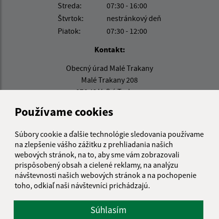
Streda:
07:30 - 16:00
Štvrtok:
nestránkový deň
Piatok:
07:30 - 12:00
Kontakt:
Obecný úrad Malé Trakany
Malé Trakany 208
076 42 Veľké Trakany
Používame cookies
info@maletrakany.sk
+421 56 635 54 08
Súbory cookie a ďalšie technológie sledovania používame
IČO: 00331716
na zlepšenie vášho zážitku z prehliadania našich
webových stránok, na to, aby sme vám zobrazovali
prispôsobený obsah a cielené reklamy, na analýzu
návštevnosti našich webových stránok a na pochopenie
toho, odkiaľ naši návštevníci prichádzajú.
Súhlasím