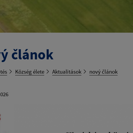
ý článok
tés
Község élete
Aktualitások
nový článok
2026