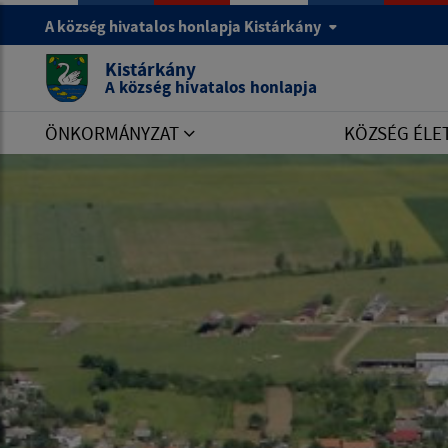
A község hivatalos honlapja Kistárkány
Kistárkány
A község hivatalos honlapja
ÖNKORMÁNYZAT
KÖZSÉG ÉLE