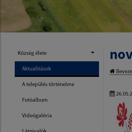
nov
Község élete
Aktualitások
Beveze
A település történelme
26.05.
Fotóalbum
Videógaléria
Látnivalók