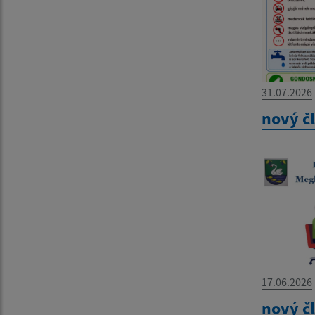
31.07.2026
nový č
17.06.2026
nový č