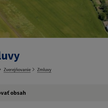
luvy
Zverejňovanie
Zmluvy
ovať obsah
ý výraz: