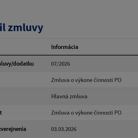
tumu:
Dátum od:
il zmluvy
od:
Suma do:
Informácia
mluvy/dodatku
07/2026
ovať
Zmluva o výkone činnosti PO
Hlavná zmluva
t
Zmluva o výkone činnosti PO
verejnenia
03.03.2026