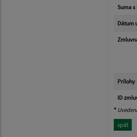
Suma s
Dátum u
Zmluvná
Prílohy
ID zmlu
*
Uvedená 
späť