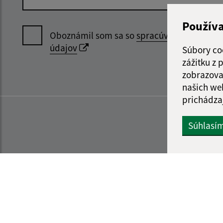
Použív
Oboznámil som sa so
spracúvaním osobný
údajov
Súbory co
zážitku z
zobrazova
našich we
prichádza
Súhlasí