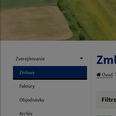
Zm
Zverejňovanie
Zmluvy
Úvod
Faktúry
Filtr
Objednávky
Hľadan
Archív