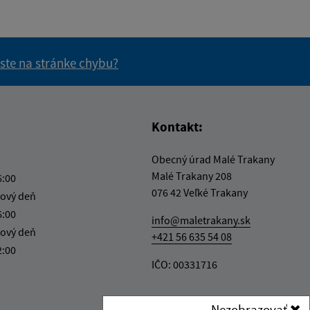
 ste na stránke chybu?
vás užitočné?
e pre vás užitočné?
Kontakt:
Obecný úrad Malé Trakany
Malé Trakany 208
6:00
076 42 Veľké Trakany
ový deň
6:00
info@maletrakany.sk
ový deň
+421 56 635 54 08
2:00
IČO: 00331716
Nezobrazovať