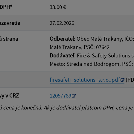
 DPH*
33.00 €
zavretia
27.02.2026
 strana
Odberateľ
: Obec Malé Trakany, IČO:
Malé Trakany, PSČ: 07642
Dodávateľ
: Fire & Safety Solutions 
Mesto: Streda nad Bodrogom, PSČ:
firesafeti_solutions_s.r.o..pdf
(PD
vy v CRZ
12057789
cena je konečná. Ak je dodávateľ platcom DPH, cena je