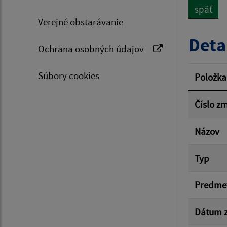
späť
Verejné obstarávanie
Typ dá
Deta
Ochrana osobných údajov
Suma 
Súbory cookies
Položka
Číslo z
Filtr
Názov
Typ
Predme
Dátum z