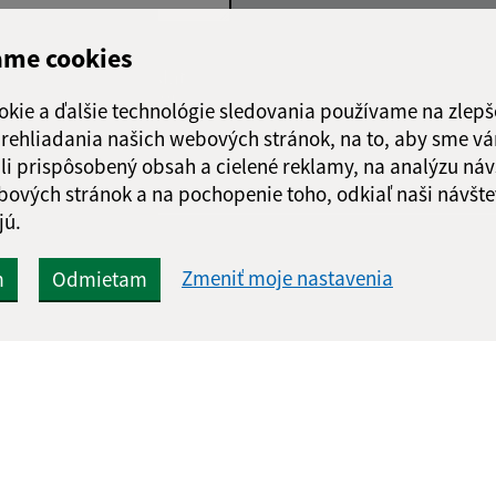
ame cookies
Google reCaptcha Response
Odoslať
ch
správu
okie a ďalšie technológie sledovania používame na zlepš
 prehliadania našich webových stránok, na to, aby sme v
li prispôsobený obsah a cielené reklamy, na analýzu náv
bových stránok a na pochopenie toho, odkiaľ naši návšte
jú.
Zmeniť moje nastavenia
m
Odmietam