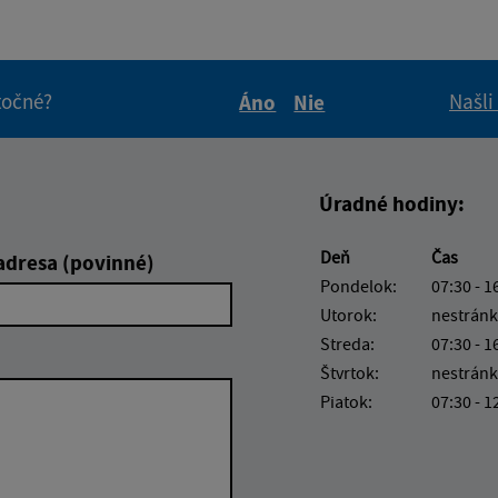
itočné?
Našli
Áno
Nie
Boli tieto informácie pre 
Boli tieto informáci
Úradné hodiny:
Deň
Čas
adresa (povinné)
Pondelok:
07:30 - 1
Utorok:
nestránk
Streda:
07:30 - 1
Štvrtok:
nestránk
Piatok:
07:30 - 1