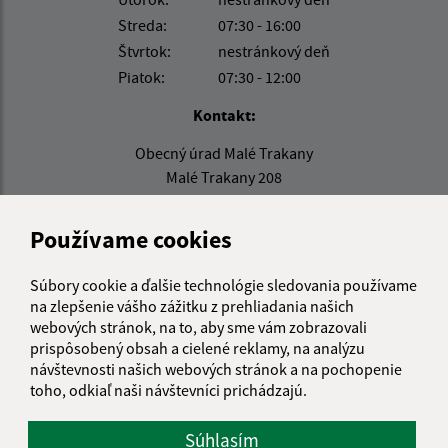
Streda:
07:30 - 16:00
Štvrtok:
nestránkový deň
Piatok:
07:30 - 12:00
Kontakt:
Obecný úrad Malé Trakany
Malé Trakany 208
076 42 Veľké Trakany
Používame cookies
info@maletrakany.sk
+421 56 635 54 08
Súbory cookie a ďalšie technológie sledovania používame
IČO: 00331716
na zlepšenie vášho zážitku z prehliadania našich
webových stránok, na to, aby sme vám zobrazovali
prispôsobený obsah a cielené reklamy, na analýzu
návštevnosti našich webových stránok a na pochopenie
toho, odkiaľ naši návštevníci prichádzajú.
Súhlasím