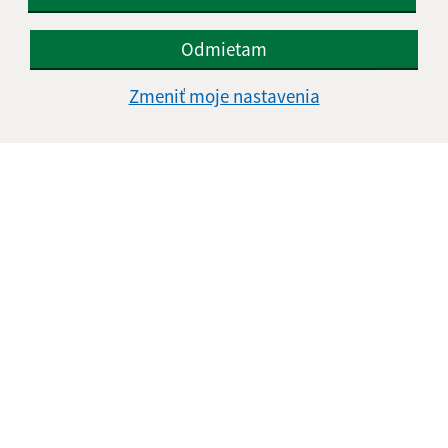
Odmietam
Zmeniť moje nastavenia
Informácie o stránke:
Vyhlásenie o prístupnosti
Autorské práva
Ochrana osobných údajov
Navigácia:
Vytlačiť aktuálnu stránku
Mapa stránok
Cookies