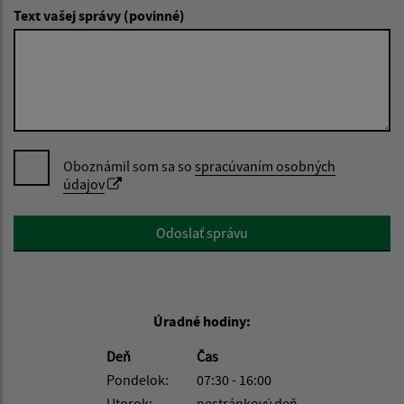
Text vašej správy (povinné)
Oboznámil som sa so
spracúvaním osobných
údajov
Google reCaptcha Response
Odoslať správu
Úradné hodiny:
Deň
Čas
Pondelok:
07:30 - 16:00
Utorok:
nestránkový deň