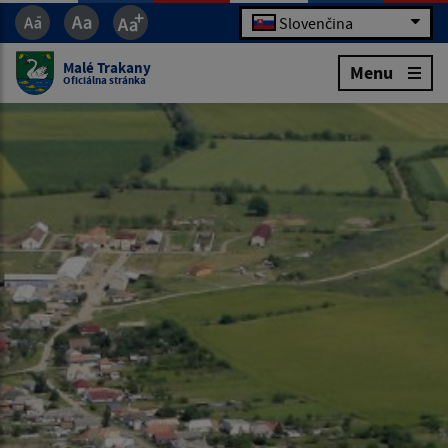
Slovenčina
Malé Trakany
Menu
Oficiálna stránka