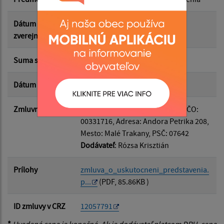
Suma do:
Dátum
03.03.2026
zverejnenia
Typ:
Suma s DPH*
1 500.00 €
Dátum uzavretia
13.02.2026
Filtrovať
Reset
Zmluvná strana
Odberateľ
: Obec Malé Trakany, IČO:
00331716, Adresa: Andora Petrika 208,
Mesto: Malé Trakany, PSČ: 07642
Dodávateľ
: Rózsa Krisztián
Prílohy
zmluva_o_uskutocneni_predstavenia.
p...
(PDF, 85.86KB )
ID zmluvy v CRZ
12057791