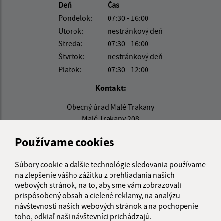
Deň
Čas
Pondelok:
07:30 - 16:00
Utorok:
nestránkový deň
Streda:
07:30 - 16:00
Štvrtok:
nestránkový deň
Piatok:
07:30 - 12:00
Kontakt:
Obecný úrad Malé Trakany
Malé Trakany 208
076 42 Veľké Trakany
Používame cookies
info@maletrakany.sk
+421 56 635 54 08
Súbory cookie a ďalšie technológie sledovania používame
na zlepšenie vášho zážitku z prehliadania našich
IČO: 00331716
webových stránok, na to, aby sme vám zobrazovali
prispôsobený obsah a cielené reklamy, na analýzu
návštevnosti našich webových stránok a na pochopenie
toho, odkiaľ naši návštevníci prichádzajú.