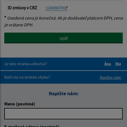
ID zmluvy v CRZ
12409070
*
Uvedená cena je konečná. Ak je dodávateľ platcom DPH, cena
je vrátane DPH.
späť
Je táto stránka užitočná?
Áno
Nie
Boli tieto 
Boli 
Našli ste na stránke chybu?
Napíšte nám
Napíšte nám:
Meno (povinné)
E-mailová adresa (povinné)