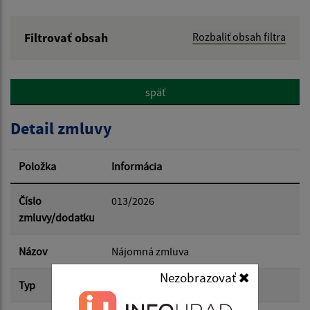
Filtrovať obsah
Rozbaliť obsah filtra
Hľadaný výraz:
späť
Hľadať v:
Detail zmluvy
Typ dátumu:
Položka
Informácia
Dátum od:
Číslo
013/2026
zmluvy/dodatku
Dátum do:
Názov
Nájomná zmluva
Nezobrazovať
Typ
Hlavná zmluva
Suma od: