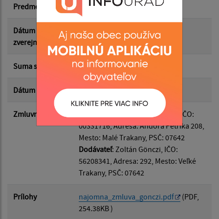
Predmet
Nájomná zmluva
Suma do:
Dátum
01.06.2026
zverejnenia
Typ:
Suma s DPH*
35.20 €
Dátum uzavretia
25.05.2026
Filtrovať
Reset
Zmluvná strana
Odberateľ
: Obec Malé Trakany, IČO:
00331716, Adresa: Andora Petrika 208,
Mesto: Malé Trakany, PSČ: 07642
Dodávateľ
: Zoltán Gönczi, IČO:
56208341, Adresa: 292, Mesto: Veľké
Trakany, PSČ: 07642
Prílohy
najomna_zmluva_gonczi.pdf
(PDF,
254.38KB )