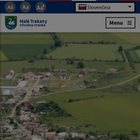
Slovenčina
Malé Trakany
Menu
Oficiálna stránka