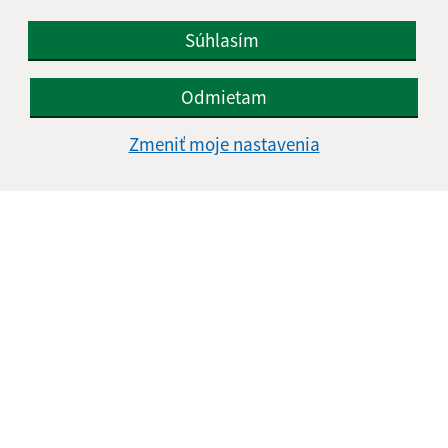
Súhlasím
Odmietam
Zmeniť moje nastavenia
Informácie o stránke:
Vyhlásenie o prístupnosti
Autorské práva
Ochrana osobných údajov
Navigácia: