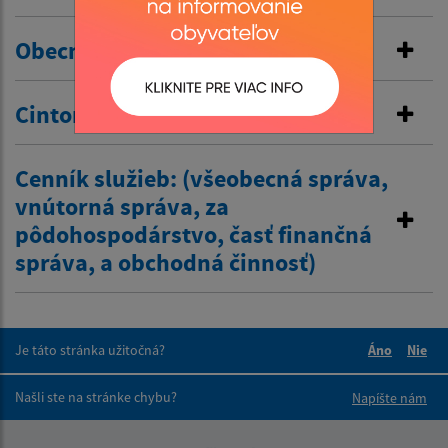
Obecné nájomné byty
Cintorínske poplatky
Cenník služieb: (všeobecná správa,
vnútorná správa, za
pôdohospodárstvo, časť finančná
správa, a obchodná činnosť)
Je táto stránka užitočná?
Áno
Nie
Boli tieto 
Boli 
Našli ste na stránke chybu?
Napíšte nám