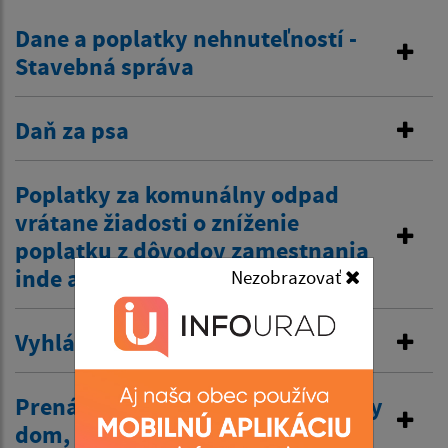
Dane a poplatky nehnuteľností -
Stavebná správa
Daň za psa
Poplatky za komunálny odpad
vrátane žiadosti o zníženie
poplatku z dôvodov zamestnania
inde a tiež zťp atď.
Nezobrazovať
Vyhlásenie v miestnom rozhlase
Prenájom nehnuteľností /kultúrny
dom, …/