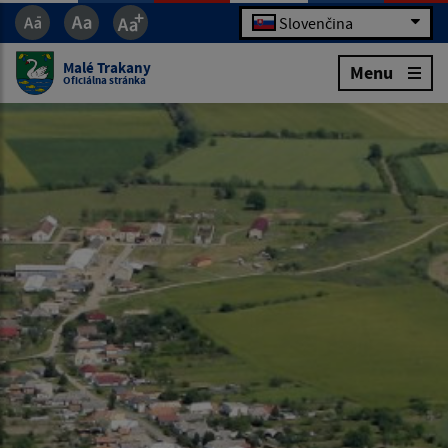
Slovenčina
Malé Trakany
Menu
Oficiálna stránka