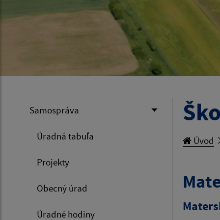
Ško
Samospráva
Úradná tabuľa
Úvod
Projekty
Mate
Obecný úrad
Maters
Úradné hodiny