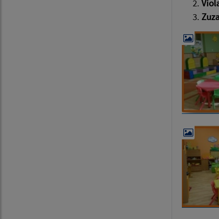
Vio
Zuz