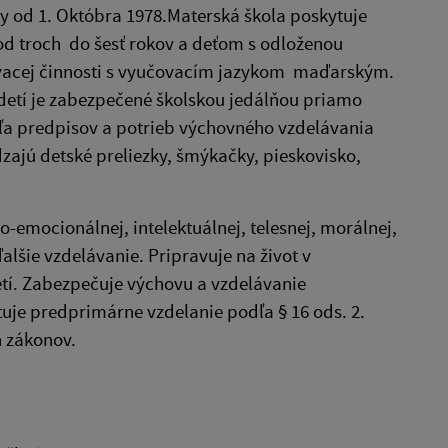
ny od 1. Októbra 1978.Materská škola poskytuje
od troch do šesť rokov a deťom s odloženou
vacej činnosti s vyučovacím jazykom maďarským.
etí je zabezpečené školskou jedálňou priamo
ľa predpisov a potrieb výchovného vzdelávania
dzajú detské preliezky, šmýkačky, pieskovisko,
o-emocionálnej, intelektuálnej, telesnej, morálnej,
alšie vzdelávanie. Pripravuje na život v
etí. Zabezpečuje výchovu a vzdelávanie
je predprimárne vzdelanie podľa § 16 ods. 2.
h zákonov.