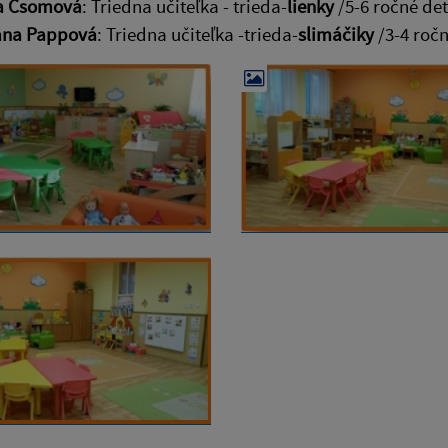
la Csomová
: Triedna učiteľka - trieda-
lienky
/5-6 ročné det
ana Pappová
: Triedna učiteľka -trieda-
slimáčiky
/3-4 roč