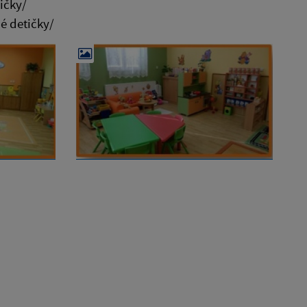
ičky/
né detičky/