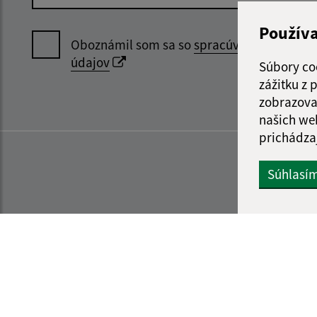
Použív
Oboznámil som sa so
spracúvaním osobný
údajov
Súbory co
zážitku z
zobrazova
našich we
prichádza
Súhlasí