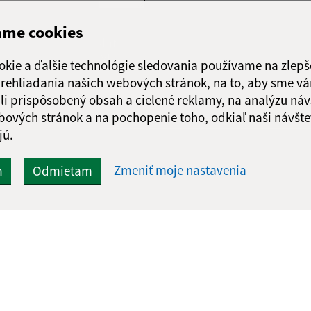
ame cookies
Google reCaptcha Response
Odoslať
ch
správu
okie a ďalšie technológie sledovania používame na zlepš
 prehliadania našich webových stránok, na to, aby sme v
li prispôsobený obsah a cielené reklamy, na analýzu náv
bových stránok a na pochopenie toho, odkiaľ naši návšte
jú.
Zmeniť moje nastavenia
m
Odmietam