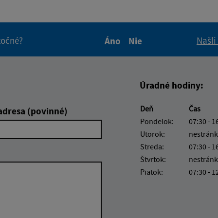
itočné?
Našli
Áno
Nie
Boli tieto informácie pre 
Boli tieto informáci
Úradné hodiny:
Deň
Čas
adresa (povinné)
Pondelok:
07:30 - 1
Utorok:
nestránk
Streda:
07:30 - 1
Štvrtok:
nestránk
Piatok:
07:30 - 1