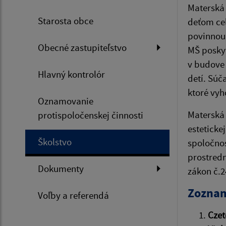
Materská 
Starosta obce
deťom cel
povinnou
Obecné zastupiteľstvo
MŠ poskyt
v budove 
Hlavný kontrolór
detí. Súč
ktoré vyh
Oznamovanie
Materská 
protispoločenskej činnosti
esteticke
Školstvo
spoločnos
prostredn
Dokumenty
zákon č.2
Zoznam
Voľby a referendá
Czet