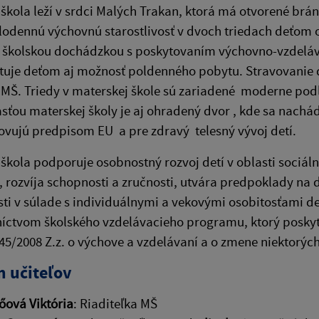
škola leží v srdci Malých Trakan, ktorá má otvorené brá
odennú výchovnú starostlivosť v dvoch triedach deťom 
 školskou dochádzkou s poskytovaním výchovno-vzdelá
uje deťom aj možnosť poldenného pobytu. Stravovanie d
MŠ. Triedy v materskej škole sú zariadené moderne pod
asťou materskej školy je aj ohradený dvor , kde sa nachá
ovujú predpisom EU a pre zdravý telesný vývoj detí.
škola podporuje osobnostný rozvoj detí v oblasti sociáln
j, rozvíja schopnosti a zručnosti, utvára predpoklady na ď
ti v súlade s individuálnymi a vekovými osobitosťami d
íctvom školského vzdelávacieho programu, ktorý poskytu
45/2008 Z.z. o výchove a vzdelávaní a o zmene niektorýc
 učiteľov
őová Viktória
: Riaditeľka MŠ