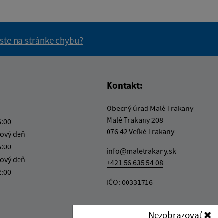
 ste na stránke chybu?
vás užitočné?
e pre vás užitočné?
Kontakt:
Obecný úrad Malé Trakany
Malé Trakany 208
6:00
076 42 Veľké Trakany
ový deň
6:00
info@maletrakany.sk
ový deň
+421 56 635 54 08
2:00
IČO: 00331716
Nezobrazovať