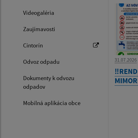
Videogaléria
Zaujímavosti
Cintorín
31.07.2026
Odvoz odpadu
‼️RENDK
Dokumenty k odvozu
MIMOR
odpadov
Mobilná aplikácia obce