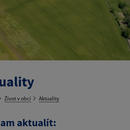
uality
Život v obci
Aktuality
am aktualít: