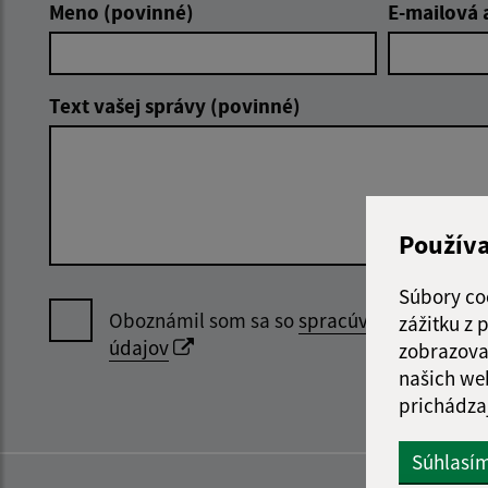
Meno (povinné)
E-mailová 
Text vašej správy (povinné)
Použív
Súbory co
Oboznámil som sa so
spracúvaním osobný
zážitku z
údajov
zobrazova
našich we
prichádza
Súhlasí