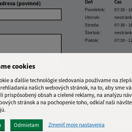
Deň
Čas
adresa (povinné)
Pondelok:
07:30 - 1
Utorok:
nestránk
Streda:
07:30 - 1
Štvrtok:
nestránk
Piatok:
07:30 - 1
ame cookies
okie a ďalšie technológie sledovania používame na zlepš
Google reCaptcha Response
Odoslať
ch
 prehliadania našich webových stránok, na to, aby sme v
správu
li prispôsobený obsah a cielené reklamy, na analýzu náv
bových stránok a na pochopenie toho, odkiaľ naši návšte
jú.
Zmeniť moje nastavenia
m
Odmietam