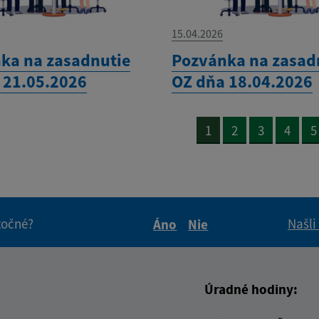
15.04.2026
ka na zasadnutie
Pozvánka na zasad
 21.05.2026
OZ dňa 18.04.2026
1
2
3
4
5
itočné?
Našli
Áno
Nie
Boli tieto informácie pre 
Boli tieto informáci
Úradné hodiny: