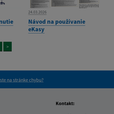
24.03.2026
nutie
Návod na používanie
eKasy
>
 ste na stránke chybu?
vás užitočné?
e pre vás užitočné?
Kontakt: