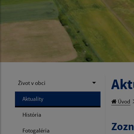
Akt
Život v obci
Aktuality
Úvod
História
Zozn
Fotogaléria