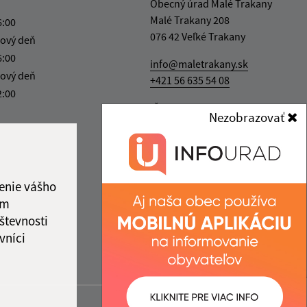
Obecný úrad Malé Trakany
Malé Trakany 208
6:00
076 42 Veľké Trakany
ový deň
6:00
info@maletrakany.sk
ový deň
+421 56 635 54 08
2:00
IČO: 00331716
Nezobrazovať
enie vášho
ám
števnosti
vníci