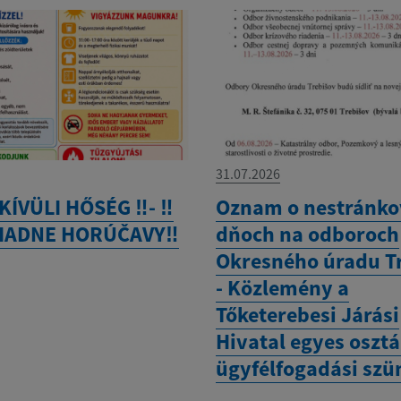
31.07.2026
ÍVÜLI HŐSÉG ‼️- ‼️
Oznam o nestránk
IADNE HORÚČAVY‼️
dňoch na odboroch
Okresného úradu T
- Közlemény a
Tőketerebesi Járási
Hivatal egyes oszt
ügyfélfogadási szü