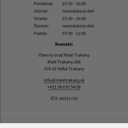
Pondelok:
07:30 - 16:00
Utorok:
nestránkový deň
Streda:
07:30 - 16:00
Štvrtok:
nestránkový deň
Piatok:
07:30 - 12:00
Kontakt:
Obecný úrad Malé Trakany
Malé Trakany 208
076 42 Veľké Trakany
info@maletrakany.sk
+421 56 635 54 08
IČO: 00331716