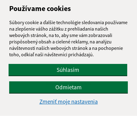
Používame cookies
Súbory cookie a ďalšie technológie sledovania používame
na zlepšenie vášho zážitku z prehliadania našich
webových stránok, na to, aby sme vám zobrazovali
prispôsobený obsah a cielené reklamy, na analýzu
návštevnosti našich webových stránok a na pochopenie
toho, odkiaľ naši návštevníci prichádzajú.
Súhlasím
Informácie o stránke:
Odmietam
Vyhlásenie o prístupnosti
Zmeniť moje nastavenia
Autorské práva
Ochrana osobných údajov
Navigácia:
Vytlačiť aktuálnu stránku