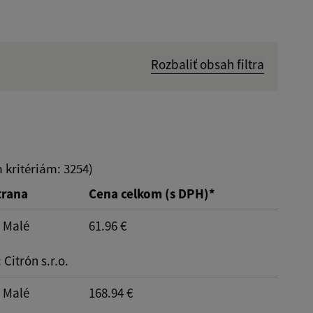
Rozbaliť obsah filtra
Hľadať v:
Dátum do:
kritériám: 3254)
trana
Cena celkom (s DPH)*
: Malé
61.96 €
: Citrón s.r.o.
Reset
: Malé
168.94 €