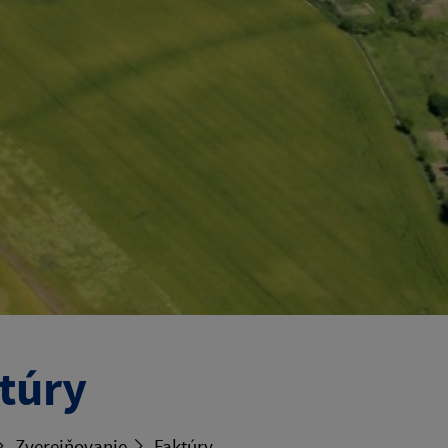
túry
Zverejňovanie
Faktúry