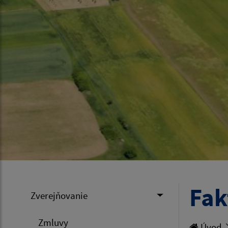
Fak
Zverejňovanie
Zmluvy
Úvod