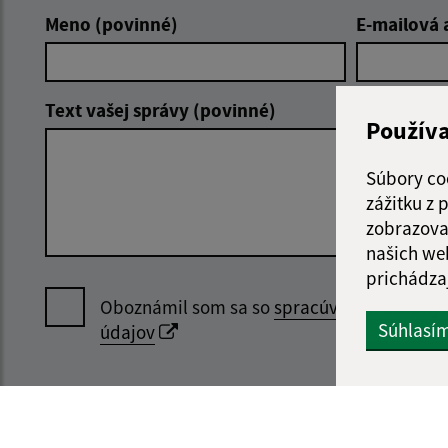
Meno (povinné)
E-mailová 
Text vašej správy (povinné)
Použív
Súbory co
zážitku z
zobrazova
našich we
prichádza
Oboznámil som sa so
spracúvaním osobný
Súhlasí
údajov