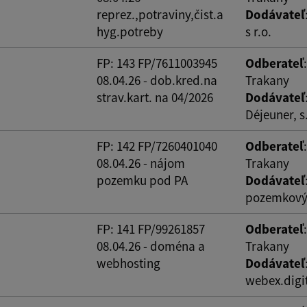
reprez.,potraviny,čist.a
Dodávateľ
hyg.potreby
s r.o.
FP: 143 FP/7611003945
Odberateľ
08.04.26 - dob.kred.na
Trakany
strav.kart. na 04/2026
Dodávateľ
Déjeuner, s.
FP: 142 FP/7260401040
Odberateľ
08.04.26 - nájom
Trakany
pozemku pod PA
Dodávateľ
pozemkový
FP: 141 FP/99261857
Odberateľ
08.04.26 - doména a
Trakany
webhosting
Dodávateľ
webex.digit