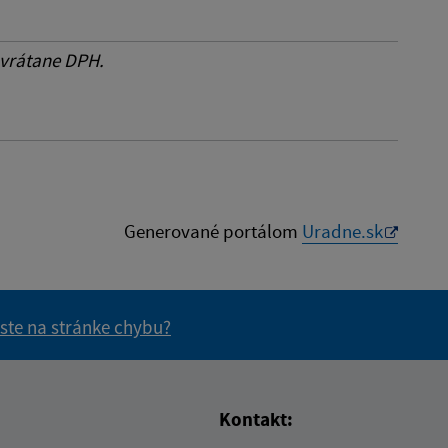
 vrátane DPH.
Generované portálom
Uradne.sk
 ste na stránke chybu?
vás užitočné?
e pre vás užitočné?
Kontakt: