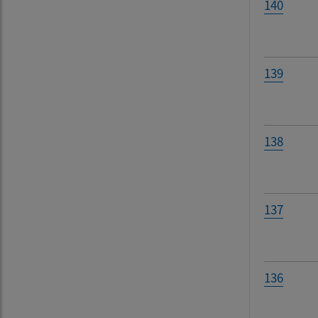
140
139
138
137
136