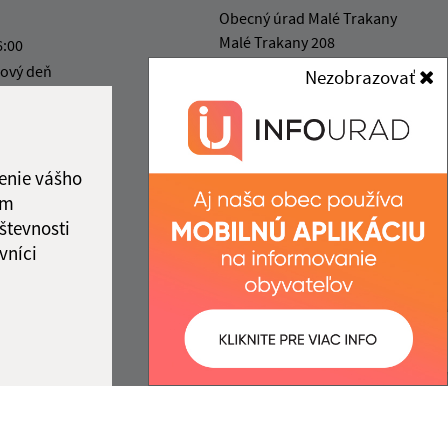
Obecný úrad Malé Trakany
Malé Trakany 208
6:00
076 42 Veľké Trakany
ový deň
Nezobrazovať
6:00
info@maletrakany.sk
ový deň
+421 56 635 54 08
2:00
IČO: 00331716
enie vášho
ám
števnosti
vníci