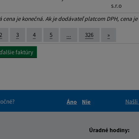
s.r.o
cena je konečná. Ak je dodávateľ platcom DPH, cena je
2
3
4
5
...
326
»
ďalšie faktúry
itočné?
Našli
Áno
Nie
Boli tieto informácie pre 
Boli tieto informáci
Úradné hodiny: