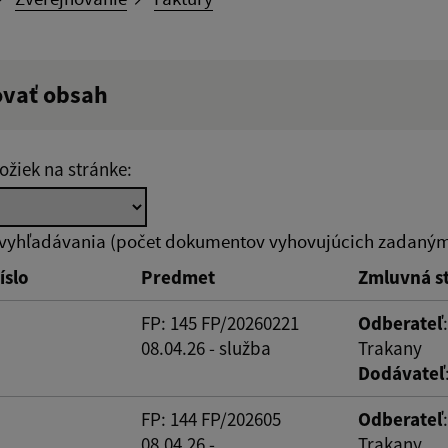
ovať obsah
ý výraz:
ožiek na stránke:
tumu:
Dátum od:
 vyhľadávania (počet dokumentov vyhovujúcich zadaným 
íslo
Predmet
Zmluvná s
od:
Suma do:
FP: 145 FP/20260221
Odberateľ
08.04.26 - služba
Trakany
Dodávateľ
ovať
FP: 144 FP/202605
Odberateľ
08.04.26 -
Trakany