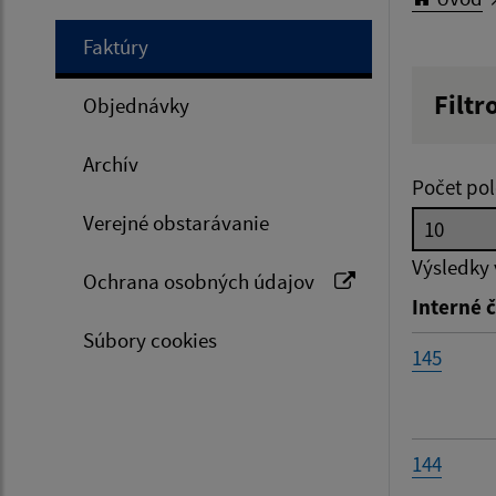
Faktúry
Filtr
Objednávky
Hľadan
Archív
Počet pol
Verejné obstarávanie
Typ dá
Výsledky
Ochrana osobných údajov
Interné č
Suma 
Súbory cookies
145
Filtr
144