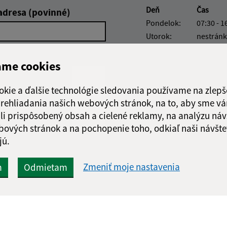
Deň
Čas
adresa (povinné)
Pondelok:
07:30 - 1
Utorok:
nestránk
Streda:
07:30 - 1
Štvrtok:
nestránk
ame cookies
Piatok:
07:30 - 1
okie a ďalšie technológie sledovania používame na zlepš
 prehliadania našich webových stránok, na to, aby sme v
li prispôsobený obsah a cielené reklamy, na analýzu náv
bových stránok a na pochopenie toho, odkiaľ naši návšte
jú.
Google reCaptcha Response
Odoslať
ch
správu
Zmeniť moje nastavenia
m
Odmietam