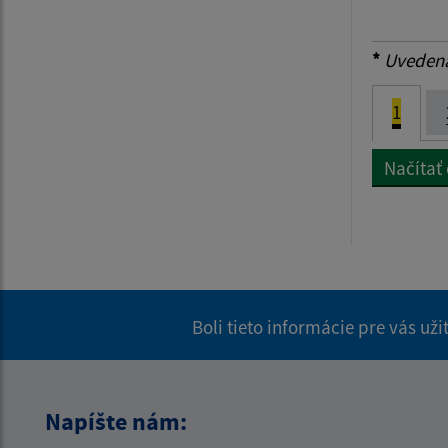
*
Uvedená 
1
Načítať 
Boli tieto informácie pre vás už
Napíšte nám: