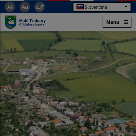
Slovenčina
Malé Trakany
Menu
Oficiálna stránka