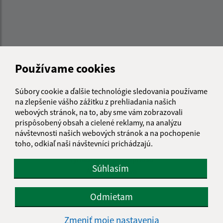
Používame cookies
Súbory cookie a ďalšie technológie sledovania používame
na zlepšenie vášho zážitku z prehliadania našich
webových stránok, na to, aby sme vám zobrazovali
prispôsobený obsah a cielené reklamy, na analýzu
návštevnosti našich webových stránok a na pochopenie
Informácie o stránke:
toho, odkiaľ naši návštevníci prichádzajú.
Vyhlásenie o prístupnosti
Súhlasím
Autorské práva
Ochrana osobných údajov
Odmietam
Navigácia:
Zmeniť moje nastavenia
Vytlačiť aktuálnu stránku