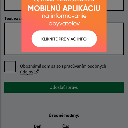
Text vašej správy (povinné)
Oboznámil som sa so
spracúvaním osobných
údajov
Google reCaptcha Response
Odoslať správu
Úradné hodiny:
Deň
Čas