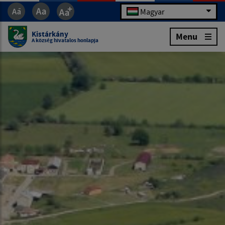
Magyar
Kistárkány
Menu
A község hivatalos honlapja