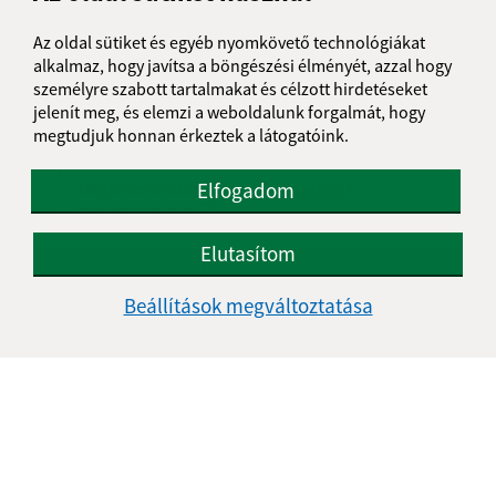
Üzenetének szövege (povinné)
Az oldal sütiket és egyéb nyomkövető technológiákat
alkalmaz, hogy javítsa a böngészési élményét, azzal hogy
személyre szabott tartalmakat és célzott hirdetéseket
jelenít meg, és elemzi a weboldalunk forgalmát, hogy
megtudjuk honnan érkeztek a látogatóink.
Elfogadom
Megismerkedtem a
személyes adatok
feldolgozásával
Elutasítom
Google reCaptcha Response
Üzenet küldése
Beállítások megváltoztatása
Úradné hodiny:
Nap
Idő
Hétfő:
07:30 - 16:00
Kedd:
-