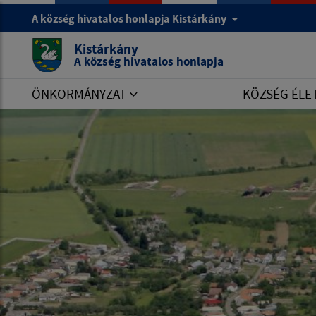
A község hivatalos honlapja Kistárkány
Kistárkány
A község hivatalos honlapja
ÖNKORMÁNYZAT
KÖZSÉG ÉLE