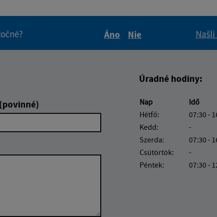
itočné?
Našli
Áno
Nie
Boli tieto informácie pre 
Boli tieto informáci
Úradné hodiny:
Nap
Idő
 (povinné)
Hétfő:
07:30 - 1
Kedd:
-
Szerda:
07:30 - 1
Csütörtök:
-
Péntek:
07:30 - 1