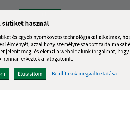
Google reCaptcha Response
Üzenet küldése
l sütiket használ
ütiket és egyéb nyomkövető technológiákat alkalmaz, hog
si élményét, azzal hogy személyre szabott tartalmakat é
et jelenít meg, és elemzi a weboldalunk forgalmát, hogy
 honnan érkeztek a látogatóink.
Beállítások megváltoztatása
om
Elutasítom