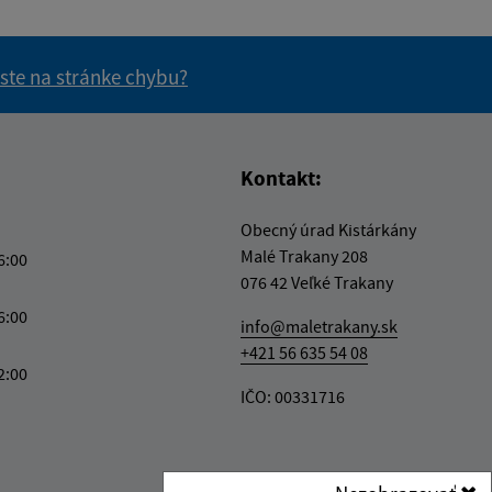
 ste na stránke chybu?
vás užitočné?
e pre vás užitočné?
Kontakt:
Obecný úrad Kistárkány
Malé Trakany 208
6:00
076 42 Veľké Trakany
6:00
info@maletrakany.sk
+421 56 635 54 08
2:00
IČO: 00331716