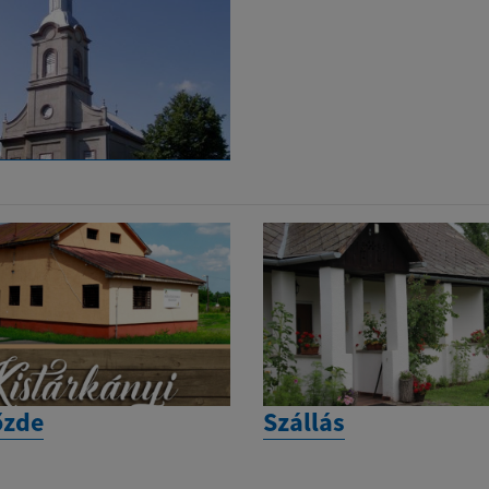
őzde
Szállás