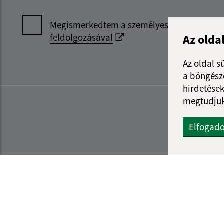
Megismerkedtem a
személyes adatok
feldolgozásával
Az olda
Az oldal s
a böngészé
hirdetések
megtudjuk
Elfogad