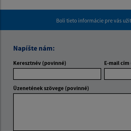
Boli tieto informácie pre vás už
Napíšte nám:
Keresztnév (povinné)
E-mail cím
Üzenetének szövege (povinné)