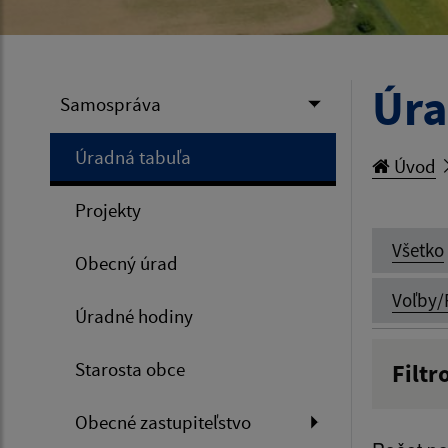
Úra
Samospráva
Úradná tabuľa
Úvod
Projekty
Všetko
Obecný úrad
Voľby/
Úradné hodiny
Starosta obce
Filtr
Názov
Obecné zastupiteľstvo