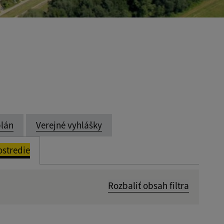
lán
Verejné vyhlášky
ostredie
Rozbaliť obsah filtra
Dátum zverejnenia od: