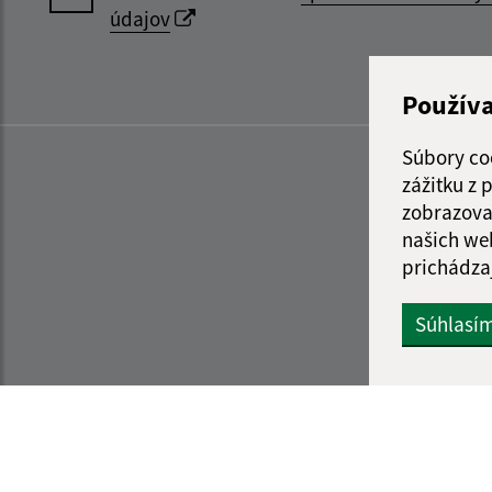
údajov
Použív
Súbory co
zážitku z
zobrazova
našich we
prichádza
Súhlasí