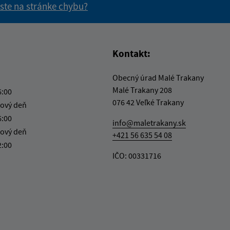
 ste na stránke chybu?
vás užitočné?
e pre vás užitočné?
Kontakt:
Obecný úrad Malé Trakany
Malé Trakany 208
6:00
076 42 Veľké Trakany
ový deň
6:00
info@maletrakany.sk
ový deň
+421 56 635 54 08
2:00
IČO: 00331716