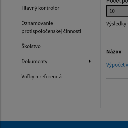
Počet po
Hlavný kontrolór
Dátum 
Oznamovanie
Výsledky
protispoločenskej činnosti
Filtr
Školstvo
Názov
Dokumenty
Výpočet 
Voľby a referendá