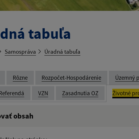
dná tabuľa
Samospráva
Úradná tabuľa
Rôzne
Rozpočet-Hospodárenie
Územný p
Referendá
VZN
Zasadnutia OZ
Životné pr
ovať obsah
:
Popis: