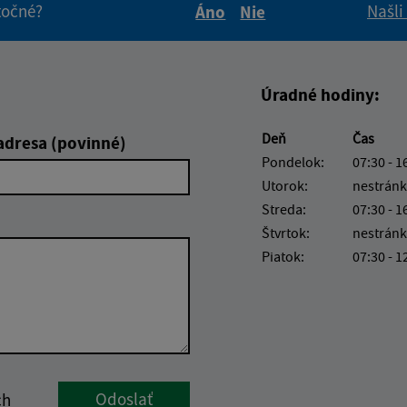
itočné?
Našli
Áno
Nie
Boli tieto informácie pre 
Boli tieto informáci
Úradné hodiny:
Deň
Čas
adresa (povinné)
Pondelok:
07:30 - 1
Utorok:
nestránk
Streda:
07:30 - 1
Štvrtok:
nestránk
Piatok:
07:30 - 1
Google reCaptcha Response
Odoslať
ch