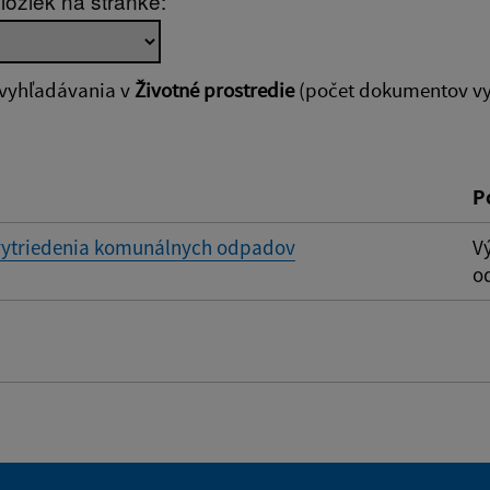
ložiek na stránke:
zverejnenia do:
 vyhľadávania v
Životné prostredie
(počet dokumentov vy
ovať
P
vytriedenia komunálnych odpadov
V
o