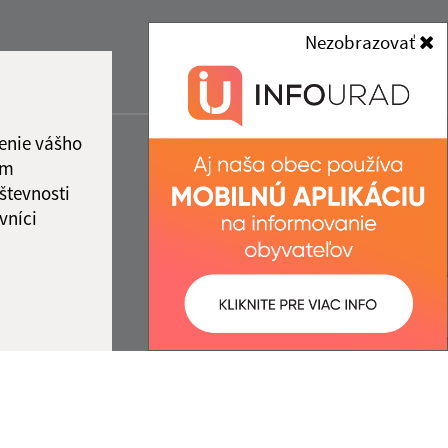
Nezobrazovať
enie vášho
ám
števnosti
vníci