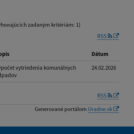
hovujúcich zadaným kritériám: 1)
RSS
Reset
opis
Dátum
ýpočet vytriedenia komunálnych
24.02.2026
dpadov
RSS
Generované portálom
Uradne.sk