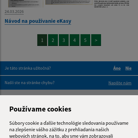
24.03.2026
Návod na používanie eKasy
1
2
3
4
5
>
Je táto stránka užitočná?
Áno
Nie
Boli tieto 
Boli 
Našli ste na stránke chybu?
Napíšte nám
Napíšte nám:
Používame cookies
Meno (povinné)
Súbory cookie a ďalšie technológie sledovania používame
na zlepšenie vášho zážitku z prehliadania našich
webových stránok, na to, aby sme vám zobrazovali
E-mailová adresa (povinné)