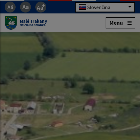
Slovenčina
Malé Trakany
Menu
Oficiálna stránka