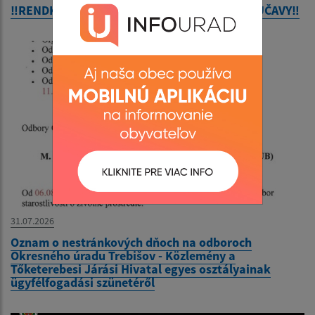
‼️RENDKÍVÜLI HŐSÉG ‼️- ‼️ MIMORIADNE HORÚČAVY‼️
31.07.2026
Oznam o nestránkových dňoch na odboroch
Okresného úradu Trebišov - Közlemény a
Tőketerebesi Járási Hivatal egyes osztályainak
ügyfélfogadási szünetéről