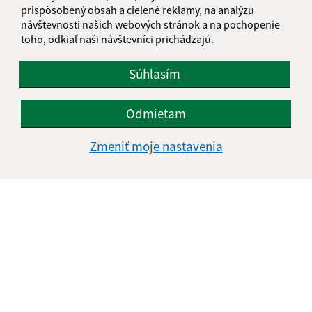
prispôsobený obsah a cielené reklamy, na analýzu
návštevnosti našich webových stránok a na pochopenie
toho, odkiaľ naši návštevníci prichádzajú.
Text vašej správy (povinné)
Súhlasím
Odmietam
Zmeniť moje nastavenia
Oboznámil som sa so
spracúvaním osobných
údajov
Google reCaptcha Response
Odoslať správu
Úradné hodiny: