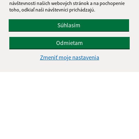
návštevnosti našich webových stránok a na pochopenie
toho, odkiaľ naši návštevníci prichádzajú.
Text vašej správy (povinné)
Súhlasím
Odmietam
Zmeniť moje nastavenia
Oboznámil som sa so
spracúvaním osobných
údajov
Google reCaptcha Response
Odoslať správu
Úradné hodiny:
Deň
Čas
Pondelok:
07:30 - 16:00