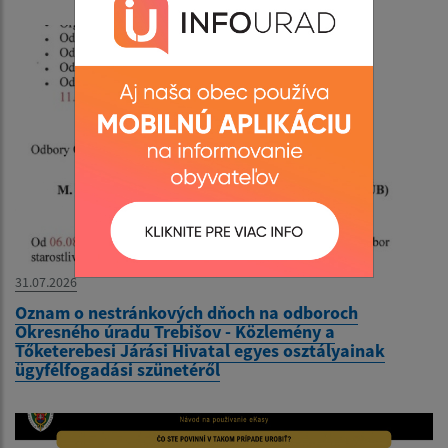
31.07.2026
Oznam o nestránkových dňoch na odboroch
Okresného úradu Trebišov - Közlemény a
Tőketerebesi Járási Hivatal egyes osztályainak
ügyfélfogadási szünetéről