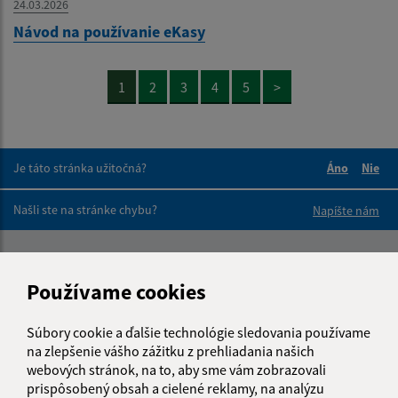
24.03.2026
Návod na používanie eKasy
1
2
3
4
5
>
Je táto stránka užitočná?
Áno
Nie
Boli tieto 
Boli 
Našli ste na stránke chybu?
Napíšte nám
Napíšte nám:
Používame cookies
Meno (povinné)
Súbory cookie a ďalšie technológie sledovania používame
na zlepšenie vášho zážitku z prehliadania našich
E-mailová adresa (povinné)
webových stránok, na to, aby sme vám zobrazovali
prispôsobený obsah a cielené reklamy, na analýzu