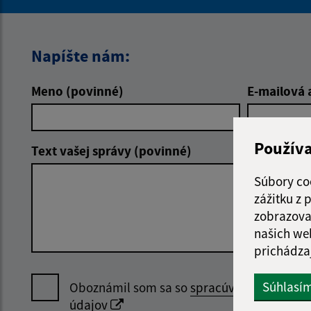
Napíšte nám:
Meno (povinné)
E-mailová 
Použív
Text vašej správy (povinné)
Súbory co
zážitku z
zobrazova
našich we
prichádza
Súhlasí
Oboznámil som sa so
spracúvaním osobný
údajov