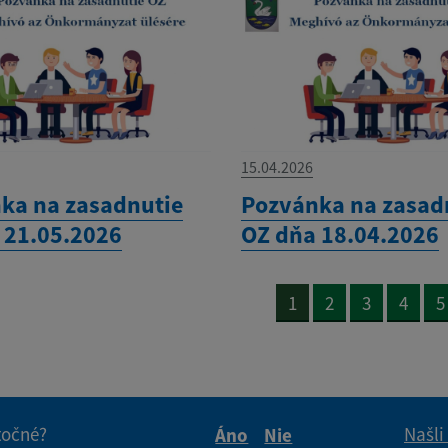
15.04.2026
ka na zasadnutie
Pozvánka na zasad
 21.05.2026
OZ dňa 18.04.2026
1
2
3
4
5
itočné?
Našli
Áno
Nie