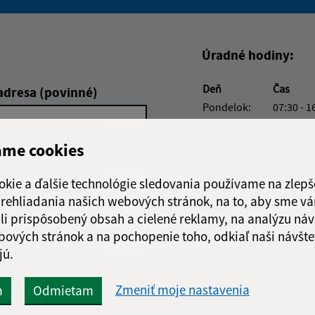
Boli tieto informácie pre 
Boli tieto informáci
Úradné hodiny:
Deň
Čas
adresa (povinné)
Pondelok:
07:30 - 1
Utorok:
nestránk
Streda:
07:30 - 1
ame cookies
Štvrtok:
nestránk
Piatok:
07:30 - 1
okie a ďalšie technológie sledovania používame na zlepš
 prehliadania našich webových stránok, na to, aby sme v
li prispôsobený obsah a cielené reklamy, na analýzu náv
bových stránok a na pochopenie toho, odkiaľ naši návšte
jú.
Google reCaptcha Response
Zmeniť moje nastavenia
m
Odmietam
Odoslať
ch
správu