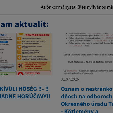
Az önkormányzati ülés nyilvános m
am aktualít:
31.07.2026
ÍVÜLI HŐSÉG ‼️- ‼️
Oznam o nestránk
IADNE HORÚČAVY‼️
dňoch na odboroch
Okresného úradu T
- Közlemény a