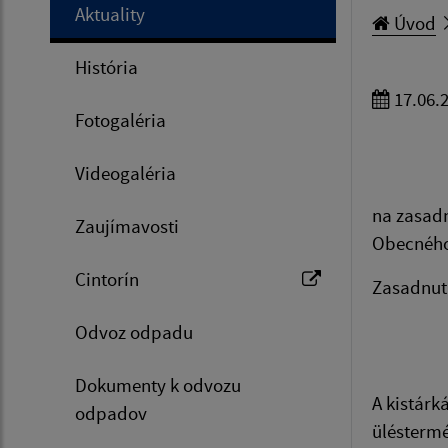
Aktuality
Úvod
História
17.06.
Fotogaléria
Videogaléria
na zasadn
Zaujímavosti
Obecného
Cintorín
Zasadnuti
Odvoz odpadu
Dokumenty k odvozu
A kistárk
odpadov
ülésterm