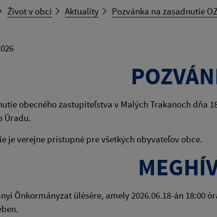
Život v obci
Aktuality
Pozvánka na zasadnutie OZ
2026
POZVÁN
utie obecného zastupiteľstva v Malých Trakanoch dňa 18.
 Úradu.
e je verejne prístupné pre všetkých obyvateľov obce.
MEGHÍ
ányi Önkormányzat ülésére, amely 2026.06.18-án 18:00 óra
ében.