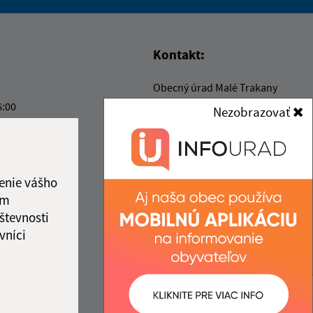
vás užitočné?
e pre vás užitočné?
Kontakt:
Obecný úrad Malé Trakany
Malé Trakany 208
6:00
Nezobrazovať
076 42 Veľké Trakany
ový deň
6:00
info@maletrakany.sk
ový deň
+421 56 635 54 08
2:00
enie vášho
IČO: 00331716
ám
števnosti
vníci