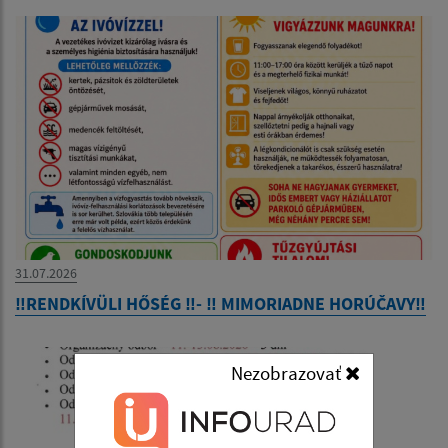
31.07.2026
‼️RENDKÍVÜLI HŐSÉG ‼️- ‼️ MIMORIADNE HORÚČAVY‼️
Nezobrazovať