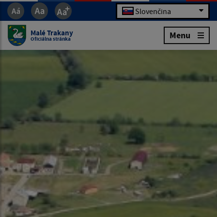
Slovenčina
Malé Trakany
Menu
Oficiálna stránka