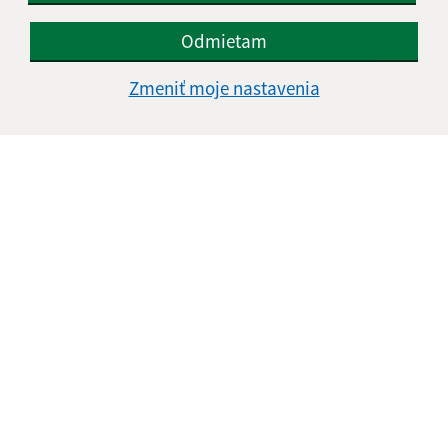
Odmietam
Oboznámil som sa so
spracúvaním osobných
Zmeniť moje nastavenia
údajov
Google reCaptcha Response
Odoslať správu
Úradné hodiny:
Deň
Čas
Pondelok:
07:30 - 16:00
Utorok:
nestránkový deň
Streda:
07:30 - 16:00
Štvrtok:
nestránkový deň
Piatok:
07:30 - 12:00