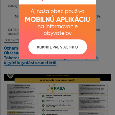
31.07.2026
Oznam o nestránkových dňoch na odboroch
Okresného úradu Trebišov - Közlemény a
Tőketerebesi Járási Hivatal egyes osztályainak
ügyfélfogadási szünetéről