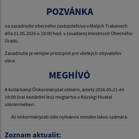
POZVÁNKA
na zasadnutie obecného zastupiteľstva v Malých Trakanoch
dňa 21.05.2026 o 18:00 hod. v zasadacej miestnosti Obecného
Úradu.
Zasadnutie je verejne prístupné pre všetkých obyvateľov
obce.
MEGHÍVÓ
A kistárkányi Önkormányzat ülésére, amely 2026.05.21-én
18:00 órai kezdettel lesz megtartva a Közsègi Hivatal
üléstermében.
Az önkormányzati ülés nyilvános minden lakos számára.
Zoznam aktualít: