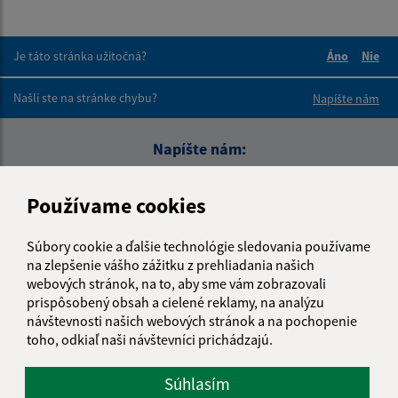
Je táto stránka užitočná?
Áno
Nie
Boli tieto 
Boli 
Našli ste na stránke chybu?
Napíšte nám
Napíšte nám:
Meno (povinné)
Používame cookies
Súbory cookie a ďalšie technológie sledovania používame
E-mailová adresa (povinné)
na zlepšenie vášho zážitku z prehliadania našich
webových stránok, na to, aby sme vám zobrazovali
prispôsobený obsah a cielené reklamy, na analýzu
návštevnosti našich webových stránok a na pochopenie
Text vašej správy (povinné)
toho, odkiaľ naši návštevníci prichádzajú.
Súhlasím