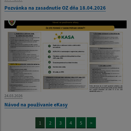
Pozvánka na zasadnutie OZ dňa 18.04.2026
24.03.2026
Návod na používanie eKasy
1
2
3
4
5
>