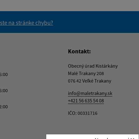
 ste na stránke chybu?
vás užitočné?
e pre vás užitočné?
Kontakt:
Obecný úrad Kistárkány
Malé Trakany 208
6:00
076 42 Veľké Trakany
6:00
info@maletrakany.sk
+421 56 635 54 08
2:00
IČO: 00331716