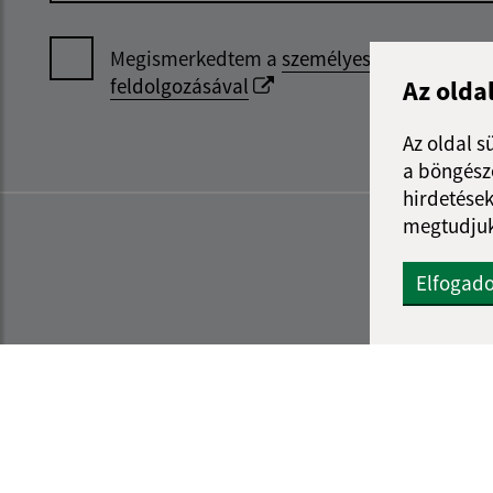
Megismerkedtem a
személyes adatok
feldolgozásával
Az olda
Az oldal s
a böngészé
hirdetések
megtudjuk
Elfogad