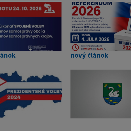
lánok
nový článok