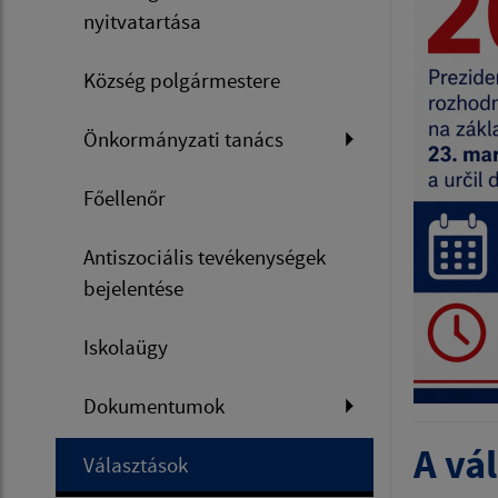
nyitvatartása
Község polgármestere
Önkormányzati tanács
Főellenőr
Antiszociális tevékenységek
bejelentése
Iskolaügy
Dokumentumok
A vál
Választások