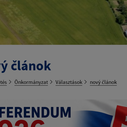
ý článok
tés
Önkormányzat
Választások
nový článok