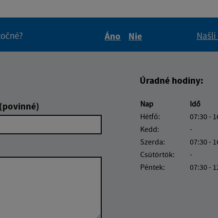
itočné?
Našli
Áno
Nie
Boli tieto informácie pre 
Boli tieto informáci
Úradné hodiny:
Nap
Idő
 (povinné)
Hétfő:
07:30 - 1
Kedd:
-
Szerda:
07:30 - 1
Csütörtök:
-
Péntek:
07:30 - 1