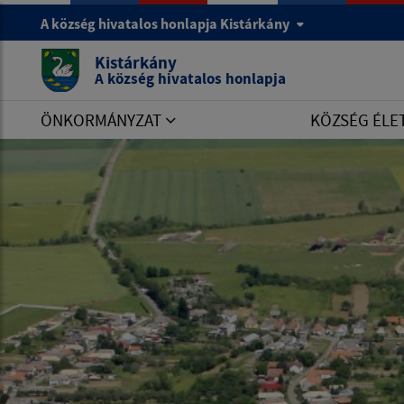
A község hivatalos honlapja Kistárkány
Kistárkány
A község hivatalos honlapja
ÖNKORMÁNYZAT
KÖZSÉG ÉLE