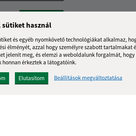
Google reCaptcha Response
Üzenet küldése
l sütiket használ
ütiket és egyéb nyomkövető technológiákat alkalmaz, hog
si élményét, azzal hogy személyre szabott tartalmakat é
et jelenít meg, és elemzi a weboldalunk forgalmát, hogy
 honnan érkeztek a látogatóink.
Beállítások megváltoztatása
om
Elutasítom