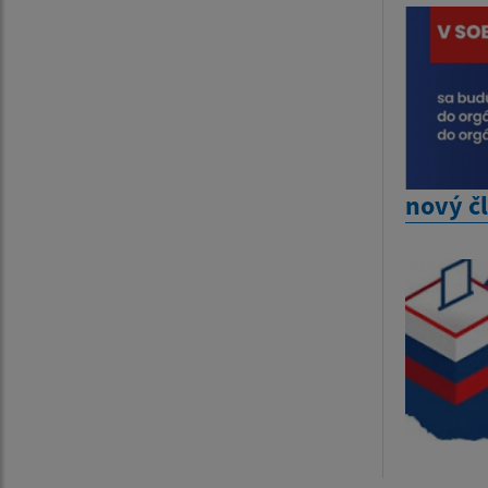
nový č