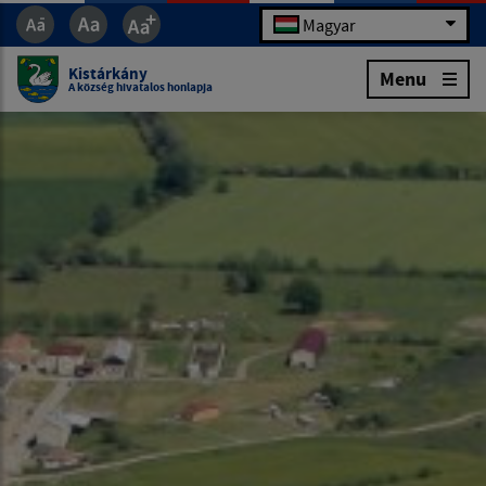
Magyar
Kistárkány
Menu
A község hivatalos honlapja