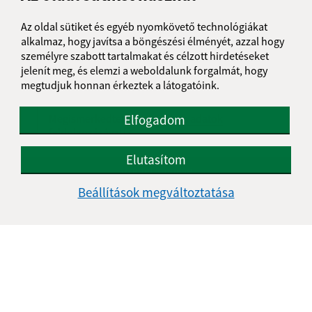
Üzenetének szövege (povinné)
Az oldal sütiket és egyéb nyomkövető technológiákat
alkalmaz, hogy javítsa a böngészési élményét, azzal hogy
személyre szabott tartalmakat és célzott hirdetéseket
jelenít meg, és elemzi a weboldalunk forgalmát, hogy
megtudjuk honnan érkeztek a látogatóink.
Elfogadom
Megismerkedtem a
személyes adatok
feldolgozásával
Elutasítom
Google reCaptcha Response
Üzenet küldése
Beállítások megváltoztatása
Úradné hodiny:
Nap
Idő
Hétfő:
07:30 - 16:00
Kedd:
-