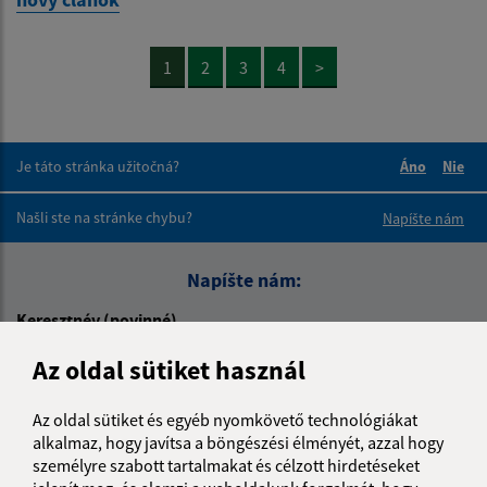
1
2
3
4
>
Je táto stránka užitočná?
Áno
Nie
Boli tieto 
Boli 
Našli ste na stránke chybu?
Napíšte nám
Napíšte nám:
Keresztnév (povinné)
Az oldal sütiket használ
E-mail cím (povinné)
Az oldal sütiket és egyéb nyomkövető technológiákat
alkalmaz, hogy javítsa a böngészési élményét, azzal hogy
személyre szabott tartalmakat és célzott hirdetéseket