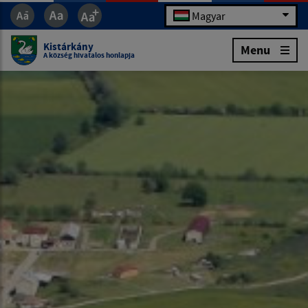
Magyar
Kistárkány
Menu
A község hivatalos honlapja