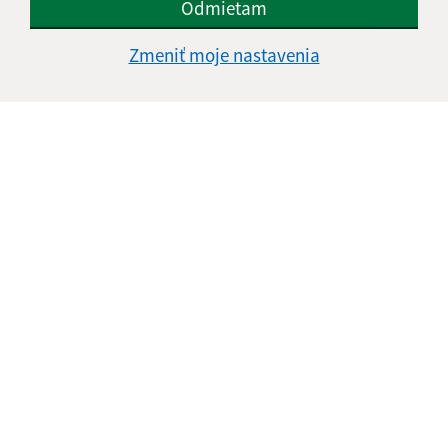
Odmietam
Zmeniť moje nastavenia
Úradné hodiny:
Deň
Čas
Pondelok:
07:30 - 16:00
Utorok:
nestránkový deň
Streda:
07:30 - 16:00
Štvrtok:
nestránkový deň
Piatok:
07:30 - 12:00
Kontakt:
Obecný úrad Malé Trakany
Malé Trakany 208
076 42 Veľké Trakany
info@maletrakany.sk
+421 56 635 54 08