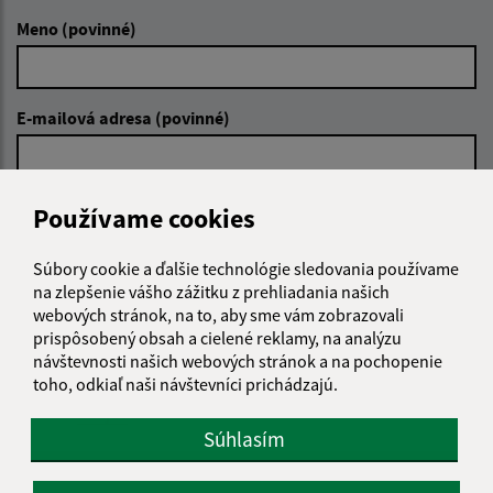
Meno (povinné)
E-mailová adresa (povinné)
Text vašej správy (povinné)
Používame cookies
Súbory cookie a ďalšie technológie sledovania používame
na zlepšenie vášho zážitku z prehliadania našich
webových stránok, na to, aby sme vám zobrazovali
prispôsobený obsah a cielené reklamy, na analýzu
návštevnosti našich webových stránok a na pochopenie
toho, odkiaľ naši návštevníci prichádzajú.
Oboznámil som sa so
spracúvaním osobných
údajov
Súhlasím
Google reCaptcha Response
Odoslať správu