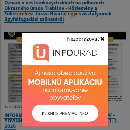
Oznam o nestránkových dňoch na odboroch
Okresného úradu Trebišov - Közlemény a
Tőketerebesi Járási Hivatal egyes osztályainak
ügyfélfogadási szünetéről
Nezobrazovať
15.07.2026
INFORMÁCIA PRE PREDAJCOV A NÁVŠTEVNÍKOV –
POVINNOSTI NA TRHOVÝCH PODUJATIACH OD 1. 1.
2026