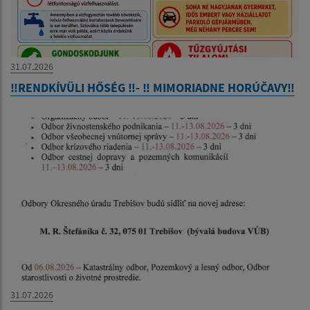
31.07.2026
‼️RENDKÍVÜLI HŐSÉG ‼️- ‼️ MIMORIADNE HORÚČAVY‼️
31.07.2026