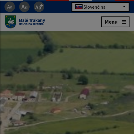
Slovenčina
Malé Trakany
Menu
Oficiálna stránka