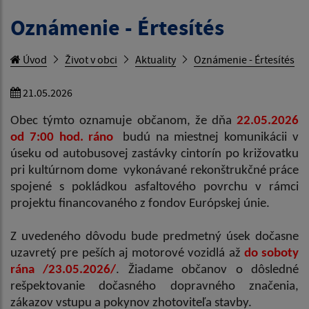
Oznámenie - Értesítés
Úvod
Život v obci
Aktuality
Oznámenie - Értesítés
21.05.2026
Obec týmto oznamuje občanom, že dňa
22.05.2026
od 7:00 hod. ráno
budú na miestnej komunikácii v
úseku od autobusovej zastávky cintorín po križovatku
pri kultúrnom dome vykonávané rekonštrukčné práce
spojené s pokládkou asfaltového povrchu v rámci
projektu financovaného z fondov Európskej únie.
Z uvedeného dôvodu bude predmetný úsek dočasne
uzavretý pre peších aj motorové vozidlá až
do soboty
rána
/23.05.2026/
. Žiadame občanov o dôsledné
rešpektovanie dočasného dopravného značenia,
zákazov vstupu a pokynov zhotoviteľa stavby.