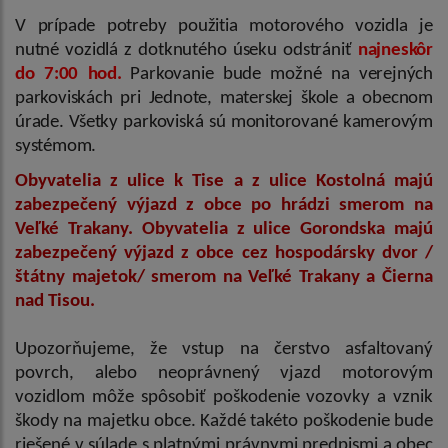
V prípade potreby použitia motorového vozidla je
nutné vozidlá z dotknutého úseku odstrániť
najneskôr
do 7:00 hod.
Parkovanie bude možné na verejných
parkoviskách pri Jednote, materskej škole a obecnom
úrade. Všetky parkoviská sú monitorované kamerovým
systémom.
Obyvatelia z ulice k Tise a z ulice Kostolná majú
zabezpečený výjazd z obce po hrádzi smerom na
Veľké Trakany. Obyvatelia z ulice Gorondska majú
zabezpečený výjazd z obce cez hospodársky dvor /
štátny majetok/ smerom na Veľké Trakany a Čierna
nad Tisou.
Upozorňujeme, že vstup na čerstvo asfaltovaný
povrch, alebo neoprávnený vjazd motorovým
vozidlom môže spôsobiť poškodenie vozovky a vznik
škody na majetku obce. Každé takéto poškodenie bude
riešené v súlade s platnými právnymi predpismi a obec