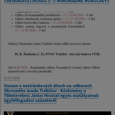
‼️RENDKÍVÜLI HŐSÉG ‼️- ‼️ MIMORIADNE HORÚČAVY‼️
31.07.2026
Oznam o nestránkových dňoch na odboroch
Okresného úradu Trebišov - Közlemény a
Tőketerebesi Járási Hivatal egyes osztályainak
ügyfélfogadási szünetéről