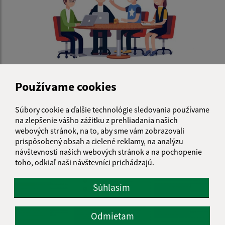
15.04.2026
Používame cookies
Pozvánka na zasadnutie OZ dňa 18.04.2026
Súbory cookie a ďalšie technológie sledovania používame
na zlepšenie vášho zážitku z prehliadania našich
webových stránok, na to, aby sme vám zobrazovali
prispôsobený obsah a cielené reklamy, na analýzu
návštevnosti našich webových stránok a na pochopenie
toho, odkiaľ naši návštevníci prichádzajú.
Súhlasím
Odmietam