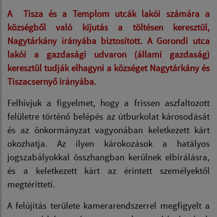
A
Tisza
és a
Templom
utcák lakói számára a
községből való kijutás a töltésen keresztül,
Nagytárkány irányába biztosított. A
Gorondi
utca
lakói a gazdasági udvaron (állami gazdaság)
keresztül tudják elhagyni a községet Nagytárkány és
Tiszacsernyő irányába.
Felhívjuk a figyelmet, hogy a frissen aszfaltozott
felületre történő belépés az útburkolat károsodását
és az önkormányzat vagyonában keletkezett kárt
okozhatja. Az ilyen károkozások a hatályos
jogszabályokkal összhangban kerülnek elbírálásra,
és a keletkezett kárt az érintett személyektől
megtérítteti.
A felújítás területe kamerarendszerrel megfigyelt a