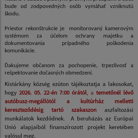
bude od zodpovedných osôb vymáhať vzniknutú
škodu.
Priestor rekonštrukcie je monitorovaný kamerovým
systémom za účelom ochrany majetku a
dokumentovania prípadného poškodenia
komunikácie.
Ďakujeme občanom za pochopenie, trpezlivosť a
rešpektovanie dočasných obmedzení.
Kistárkány község ezúton tájékoztatja a lakosokat,
hogy
2026. 05. 22-én 7:00 órától
, a
temetőnél lévő
autóbusz-megállótól a kultúrház melletti
kereszteződésig tartó szakaszon
aszfaltozási
munkálatok kezdődnek. A beruházás az Európai
Unió alapjaiból finanszírozott projekt keretében
valósul meg.