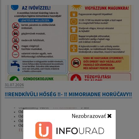
31.07.2026
‼️RENDKÍVÜLI HŐSÉG ‼️- ‼️ MIMORIADNE HORÚČAVY‼️
Nezobrazovať