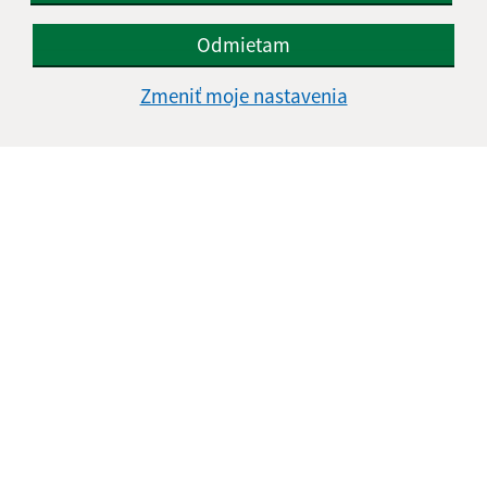
Odmietam
Oboznámil som sa so
spracúvaním osobných
Zmeniť moje nastavenia
údajov
Google reCaptcha Response
Odoslať správu
Úradné hodiny:
Deň
Čas
Pondelok:
07:30 - 16:00
Utorok:
nestránkový deň
Streda:
07:30 - 16:00
Štvrtok:
nestránkový deň
Piatok:
07:30 - 12:00