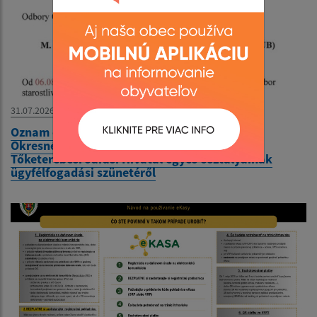
31.07.2026
Oznam o nestránkových dňoch na odboroch
Okresného úradu Trebišov - Közlemény a
Tőketerebesi Járási Hivatal egyes osztályainak
ügyfélfogadási szünetéről