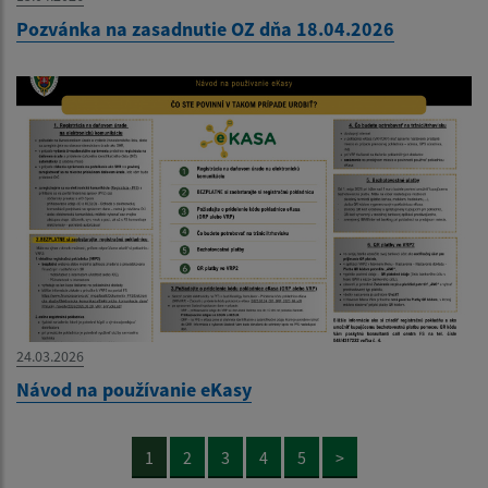
Pozvánka na zasadnutie OZ dňa 18.04.2026
24.03.2026
Návod na používanie eKasy
1
2
3
4
5
>