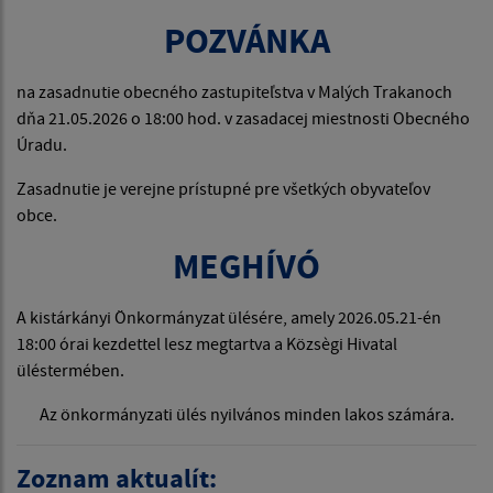
POZVÁNKA
na zasadnutie obecného zastupiteľstva v Malých Trakanoch
dňa 21.05.2026 o 18:00 hod. v zasadacej miestnosti Obecného
Úradu.
Zasadnutie je verejne prístupné pre všetkých obyvateľov
obce.
MEGHÍVÓ
A kistárkányi Önkormányzat ülésére, amely 2026.05.21-én
18:00 órai kezdettel lesz megtartva a Közsègi Hivatal
üléstermében.
Az önkormányzati ülés nyilvános minden lakos számára.
Zoznam aktualít: