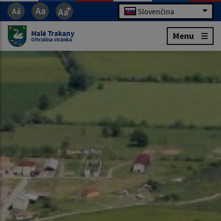
Slovenčina
Malé Trakany
Menu
Oficiálna stránka