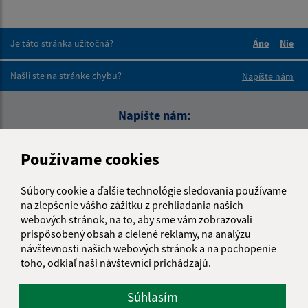
Je táto stránka užitočná?
Áno
Nie
Boli tieto 
Boli 
Našli ste na stránke chybu?
Napíšte nám
Napíšte nám:
Meno (povinné)
Používame cookies
Súbory cookie a ďalšie technológie sledovania používame
E-mailová adresa (povinné)
na zlepšenie vášho zážitku z prehliadania našich
webových stránok, na to, aby sme vám zobrazovali
prispôsobený obsah a cielené reklamy, na analýzu
návštevnosti našich webových stránok a na pochopenie
Text vašej správy (povinné)
toho, odkiaľ naši návštevníci prichádzajú.
Súhlasím