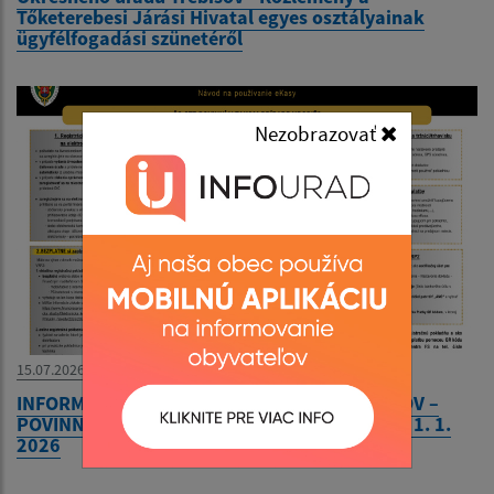
Tőketerebesi Járási Hivatal egyes osztályainak
ügyfélfogadási szünetéről
Nezobrazovať
15.07.2026
INFORMÁCIA PRE PREDAJCOV A NÁVŠTEVNÍKOV –
POVINNOSTI NA TRHOVÝCH PODUJATIACH OD 1. 1.
2026