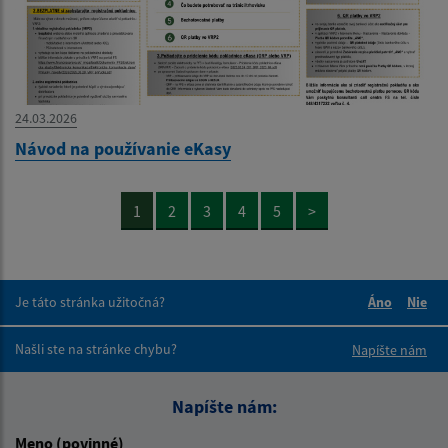
24.03.2026
Návod na používanie eKasy
1
2
3
4
5
>
Je táto stránka užitočná?
Áno
Nie
Boli tieto 
Boli 
Našli ste na stránke chybu?
Napíšte nám
Napíšte nám:
Meno (povinné)