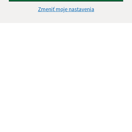
Zmeniť moje nastavenia
Úradné hodiny:
Deň
Čas
Pondelok:
07:30 - 16:00
Utorok:
nestránkový deň
Streda:
07:30 - 16:00
Štvrtok:
nestránkový deň
Piatok:
07:30 - 12:00
Kontakt:
Obecný úrad Malé Trakany
Malé Trakany 208
076 42 Veľké Trakany
info@maletrakany.sk
+421 56 635 54 08
IČO: 00331716