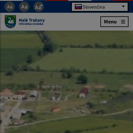
Slovenčina
Malé Trakany
Menu
Oficiálna stránka