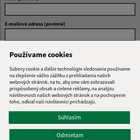
E-mailová adresa (povinné)
Text vašej správy (povinné)
Používame cookies
Súbory cookie a ďalšie technológie sledovania používame
na zlepšenie vášho zážitku z prehliadania našich
webových stránok, na to, aby sme vám zobrazovali
prispôsobený obsah a cielené reklamy, na analýzu
návštevnosti našich webových stránok a na pochopenie
Oboznámil som sa so
spracúvaním osobných
toho, odkiaľ naši návštevníci prichádzajú.
údajov
Súhlasím
Google reCaptcha Response
Odoslať správu
Odmietam